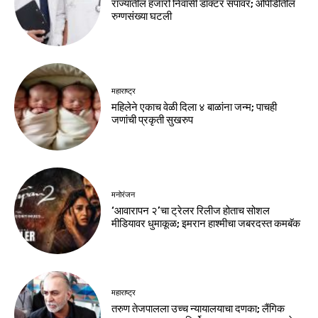
राज्यातील हजारो निवासी डॉक्टर संपावर; ओपीडीतील
रुग्णसंख्या घटली
महाराष्ट्र
महिलेने एकाच वेळी दिला ४ बाळांना जन्म; पाचही
जणांची प्रकृती सुखरुप
मनोरंजन
‘आवारापन २’चा ट्रेलर रिलीज होताच सोशल
मीडियावर धुमाकूळ; इमरान हाश्मीचा जबरदस्त कमबॅक
महाराष्ट्र
तरुण तेजपालला उच्च न्यायालयाचा दणका; लैंगिक