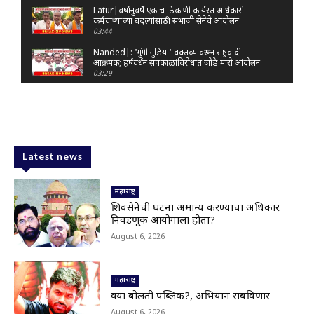
Latur|वर्षानुवर्षे एकाच ठिकाणी कार्यरत अधिकारी-
कर्मचाऱ्यांच्या बदल्यांसाठी संभाजी सेनेचे आंदोलन
03:44
Nanded|: 'गुंगी गुडिया' वक्तव्यावरून राष्ट्रवादी
आक्रमक; हर्षवर्धन सपकाळांविरोधात जोडे मारो आंदोलन
03:29
Latur|जळकोट तालुक्यात जलस्रोत तुडुंब; पाण्याचा प्रश्न
मिटला, शिवार हिरवाईने नटले
01:14
Solapur| मोहोळमध्ये संजय राऊत यांच्या प्रतिमेला
दुग्धाभिषेक
Latest news
01:19
Latur|नांदेड–बिदर महामार्गावरील सिमेंट रस्त्याला मोठ्या
भेगा; अपघाताचा धोका
महाराष्ट्र
00:59
शिवसेनेची घटना अमान्य करण्याचा अधिकार
निवडणूक आयोगाला होता?
Latur|शिवराज पाटील चाकूरकर यांच्या भव्य स्मारकाची
तयारी; चार दिवसांत मोठा निर्णय!
August 6, 2026
03:22
Nanded|धर्मेंद्र प्रधानांच्या राजीनाम्यावर राकेश टिकैतांचे
मोठे वक्तव्य..
महाराष्ट्र
01:30
क्या बोलती पब्लिक?, अभियान राबविणार
Latur|खरीप हंगामावर एल निनोचं सावट; शेतकऱ्यांची
August 6, 2026