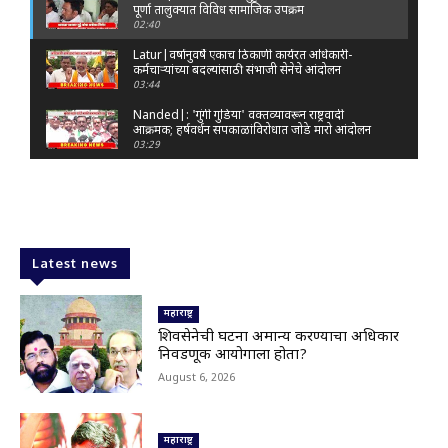
पूर्णा तालुक्यात विविध सामाजिक उपक्रम
02:40
Latur|वर्षानुवर्षे एकाच ठिकाणी कार्यरत अधिकारी-
कर्मचाऱ्यांच्या बदल्यांसाठी संभाजी सेनेचे आंदोलन
03:44
Nanded|: 'गुंगी गुडिया' वक्तव्यावरून राष्ट्रवादी
आक्रमक; हर्षवर्धन सपकाळांविरोधात जोडे मारो आंदोलन
03:29
Latur|जळकोट तालुक्यात जलस्रोत तुडुंब; पाण्याचा प्रश्न
मिटला, शिवार हिरवाईने नटले
01:14
Solapur| मोहोळमध्ये संजय राऊत यांच्या प्रतिमेला
दुग्धाभिषेक
Latest news
01:19
Latur|नांदेड–बिदर महामार्गावरील सिमेंट रस्त्याला मोठ्या
भेगा; अपघाताचा धोका
महाराष्ट्र
00:59
शिवसेनेची घटना अमान्य करण्याचा अधिकार
निवडणूक आयोगाला होता?
Latur|शिवराज पाटील चाकूरकर यांच्या भव्य स्मारकाची
तयारी; चार दिवसांत मोठा निर्णय!
August 6, 2026
03:22
Nanded|धर्मेंद्र प्रधानांच्या राजीनाम्यावर राकेश टिकैतांचे
मोठे वक्तव्य..
महाराष्ट्र
01:30