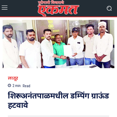
लातूर
2
min.
Read
शिरूर अनंतपाळमधील डम्पिंग ग्राऊंड
हटवावे