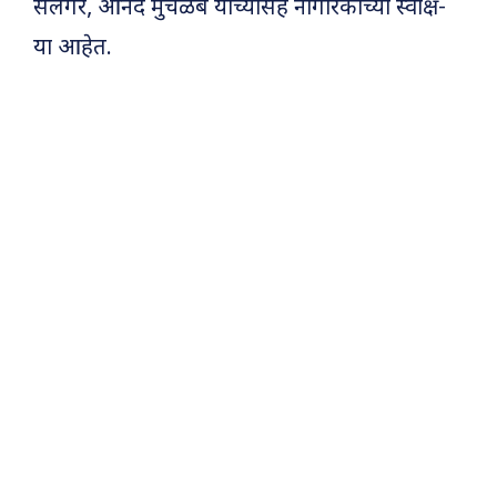
सलगरे, आनंद मुचळंबे यांच्यासह नागरिकांच्या स्वाक्ष-
या आहेत.