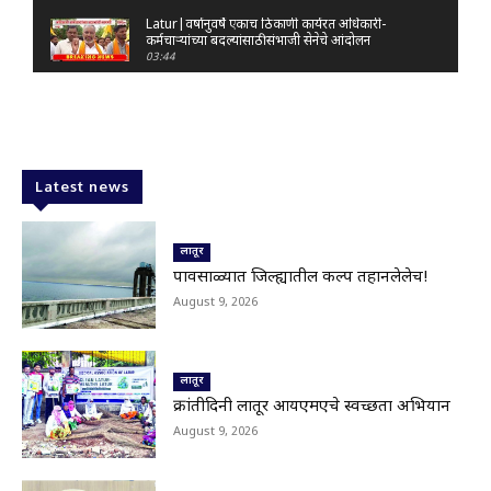
Latur|वर्षानुवर्षे एकाच ठिकाणी कार्यरत अधिकारी-
कर्मचाऱ्यांच्या बदल्यांसाठी संभाजी सेनेचे आंदोलन
03:44
Nanded|: 'गुंगी गुडिया' वक्तव्यावरून राष्ट्रवादी
आक्रमक; हर्षवर्धन सपकाळांविरोधात जोडे मारो आंदोलन
03:29
Latur|जळकोट तालुक्यात जलस्रोत तुडुंब; पाण्याचा प्रश्न
मिटला, शिवार हिरवाईने नटले
Latest news
01:14
Solapur| मोहोळमध्ये संजय राऊत यांच्या प्रतिमेला
दुग्धाभिषेक
लातूर
01:19
पावसाळ्यात जिल्ह्यातील प्रकल्प तहानलेलेच!
Latur|नांदेड–बिदर महामार्गावरील सिमेंट रस्त्याला मोठ्या
August 9, 2026
भेगा; अपघाताचा धोका
00:59
Latur|शिवराज पाटील चाकूरकर यांच्या भव्य स्मारकाची
तयारी; चार दिवसांत मोठा निर्णय!
लातूर
03:22
क्रांतीदिनी लातूर आयएमएचे स्वच्छता अभियान
Nanded|धर्मेंद्र प्रधानांच्या राजीनाम्यावर राकेश टिकैतांचे
August 9, 2026
मोठे वक्तव्य..
01:30
Latur|खरीप हंगामावर एल निनोचं सावट; शेतकऱ्यांची