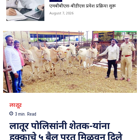
01:29
एमबीबीएस-बीडीएस प्रवेश प्रक्रिया सुरू
Viral Video: सहस्त्रकुंड धबधब्याचा मन मोहून टाकणारा
August 7, 2026
ड्रोन व्ह्यू
01:28