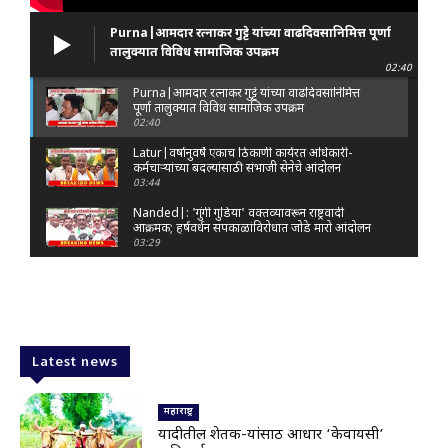
Purna|आमदार रत्नाकर गुट्टे यांच्या वाढदिवसानिमित्त पूर्णा
तालुक्यात विविध सामाजिक उपक्रम
02:40
Purna|आमदार रत्नाकर गुट्टे यांच्या वाढदिवसानिमित्त
पूर्णा तालुक्यात विविध सामाजिक उपक्रम
02:40
Latur|वर्षानुवर्षे एकाच ठिकाणी कार्यरत अधिकारी-
कर्मचाऱ्यांच्या बदल्यांसाठी संभाजी सेनेचे आंदोलन
03:44
Nanded|: 'गुंगी गुडिया' वक्तव्यावरून राष्ट्रवादी
आक्रमक; हर्षवर्धन सपकाळांविरोधात जोडे मारो आंदोलन
03:29
Latur|जळकोट तालुक्यात जलस्रोत तुडुंब; पाण्याचा प्रश्न
मिटला, शिवार हिरवाईने नटले
01:14
Solapur| मोहोळमध्ये संजय राऊत यांच्या प्रतिमेला
दुग्धाभिषेक
Latest news
01:19
Latur|नांदेड–बिदर महामार्गावरील सिमेंट रस्त्याला मोठ्या
भेगा; अपघाताचा धोका
महाराष्ट्र
00:59
यादीतील शेतक-यांसाठी आधार ‘केवायसी’