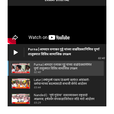
EKMAT DIGITAL
Purna|आमदार रत्नाकर गुट्टे यांच्या वाढदिवसानिमित्त पूर्णा
तालुक्यात विविध सामाजिक उपक्रम
02:40
Purna|आमदार रत्नाकर गुट्टे यांच्या वाढदिवसानिमित्त
पूर्णा तालुक्यात विविध सामाजिक उपक्रम
02:40
Latur|वर्षानुवर्षे एकाच ठिकाणी कार्यरत अधिकारी-
कर्मचाऱ्यांच्या बदल्यांसाठी संभाजी सेनेचे आंदोलन
03:44
Nanded|: 'गुंगी गुडिया' वक्तव्यावरून राष्ट्रवादी
आक्रमक; हर्षवर्धन सपकाळांविरोधात जोडे मारो आंदोलन
03:29
Latur|जळकोट तालुक्यात जलस्रोत तुडुंब; पाण्याचा प्रश्न