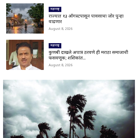
Nanded|नांदेड हादरलं! दहावीतील विद्यार्थ्याचा
महाराष्ट्र
वर्गमित्रावर चाकू हल्ला
02:10
राज्यात १३ ऑगस्टपासून पावसाचा जोर पुन्हा
वाढणार
भूम तालुक्यातील आंबी जयवंतनगर मार्ग बंद;देवगावरोड
वरील पूल गेला वाहून,अनेक गावांचा संपर्क तुटला
August 8, 2026
00:17
Nanded|हिमायतनगरमध्ये प्रशासनाचा बुलडोझर; उमर
महाराष्ट्र
चौक अतिक्रमणमुक्त
01:29
कुणबी दाखले अपात्र ठरवणे ही मराठा समाजाची
फसवणूक; शशिकांत...
Viral Video: सहस्त्रकुंड धबधब्याचा मन मोहून टाकणारा
August 8, 2026
ड्रोन व्ह्यू
01:28