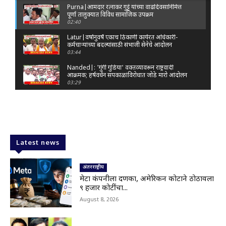
Purna|आमदार रत्नाकर गुट्टे यांच्या वाढदिवसानिमित्त
पूर्णा तालुक्यात विविध सामाजिक उपक्रम
02:40
Latur|वर्षानुवर्षे एकाच ठिकाणी कार्यरत अधिकारी-
कर्मचाऱ्यांच्या बदल्यांसाठी संभाजी सेनेचे आंदोलन
03:44
Nanded|: 'गुंगी गुडिया' वक्तव्यावरून राष्ट्रवादी
आक्रमक; हर्षवर्धन सपकाळांविरोधात जोडे मारो आंदोलन
03:29
Latur|जळकोट तालुक्यात जलस्रोत तुडुंब; पाण्याचा प्रश्न
मिटला, शिवार हिरवाईने नटले
01:14
Solapur| मोहोळमध्ये संजय राऊत यांच्या प्रतिमेला
दुग्धाभिषेक
Latest news
01:19
Latur|नांदेड–बिदर महामार्गावरील सिमेंट रस्त्याला मोठ्या
भेगा; अपघाताचा धोका
अंतरराष्ट्रीय
00:59
मेटा कंपनीला दणका, अमेरिकन कोर्टाने ठोठावला
९ हजार कोटींचा...
Latur|शिवराज पाटील चाकूरकर यांच्या भव्य स्मारकाची
तयारी; चार दिवसांत मोठा निर्णय!
August 8, 2026
03:22
Nanded|धर्मेंद्र प्रधानांच्या राजीनाम्यावर राकेश टिकैतांचे