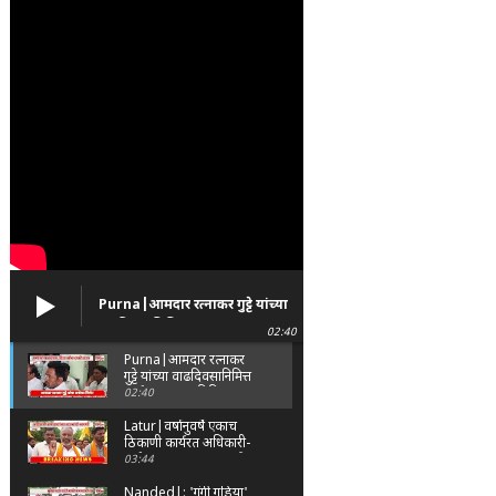
Purna|आमदार रत्नाकर गुट्टे यांच्या
वाढदिवसानिमित्त पूर्णा तालुक्यात
02:40
विविध सामाजिक उपक्रम
Purna|आमदार रत्नाकर
गुट्टे यांच्या वाढदिवसानिमित्त
पूर्णा तालुक्यात विविध
02:40
सामाजिक उपक्रम
Latur|वर्षानुवर्षे एकाच
ठिकाणी कार्यरत अधिकारी-
कर्मचाऱ्यांच्या बदल्यांसाठी
03:44
संभाजी सेनेचे आंदोलन
Nanded|: 'गुंगी गुडिया'