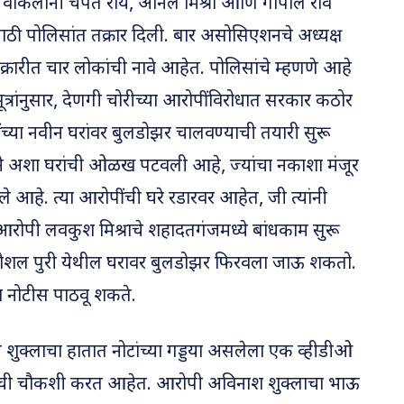
 वकिलांनी चंपत राय, अनिल मिश्रा आणि गोपाल राव
 पोलिसांत तक्रार दिली. बार असोसिएशनचे अध्यक्ष
तक्रारीत चार लोकांची नावे आहेत. पोलिसांचे म्हणणे आहे
ंनुसार, देणगी चोरीच्या आरोपींविरोधात सरकार कठोर
ंच्या नवीन घरांवर बुलडोझर चालवण्याची तयारी सुरू
ाने अशा घरांची ओळख पटवली आहे, ज्यांचा नकाशा मंजूर
ेले आहे. त्या आरोपींची घरे रडारवर आहेत, जी त्यांनी
 आरोपी लवकुश मिश्राचे शहादतगंजमध्ये बांधकाम सुरू
कौशल पुरी येथील घरावर बुलडोझर फिरवला जाऊ शकतो.
ा नोटीस पाठवू शकते.
ुक्लाचा हातात नोटांच्या गड्डया असलेला एक व्हीडीओ
ची चौकशी करत आहेत. आरोपी अविनाश शुक्लाचा भाऊ