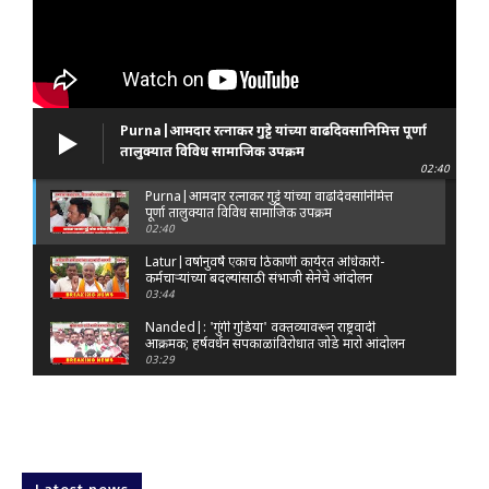
Purna|आमदार रत्नाकर गुट्टे यांच्या वाढदिवसानिमित्त पूर्णा
तालुक्यात विविध सामाजिक उपक्रम
02:40
Purna|आमदार रत्नाकर गुट्टे यांच्या वाढदिवसानिमित्त
पूर्णा तालुक्यात विविध सामाजिक उपक्रम
02:40
Latur|वर्षानुवर्षे एकाच ठिकाणी कार्यरत अधिकारी-
कर्मचाऱ्यांच्या बदल्यांसाठी संभाजी सेनेचे आंदोलन
03:44
Nanded|: 'गुंगी गुडिया' वक्तव्यावरून राष्ट्रवादी
आक्रमक; हर्षवर्धन सपकाळांविरोधात जोडे मारो आंदोलन
03:29
Latur|जळकोट तालुक्यात जलस्रोत तुडुंब; पाण्याचा प्रश्न
मिटला, शिवार हिरवाईने नटले
01:14
Solapur| मोहोळमध्ये संजय राऊत यांच्या प्रतिमेला
दुग्धाभिषेक