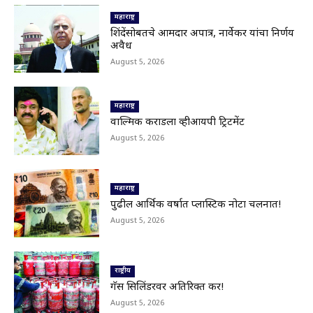
Nanded|धर्मेंद्र प्रधानांच्या राजीनाम्यावर राकेश टिकैतांचे
मोठे वक्तव्य..
महाराष्ट्र
01:30
शिंदेंसोबतचे आमदार अपात्र, नार्वेकर यांचा निर्णय
अवैध
Latur|खरीप हंगामावर एल निनोचं सावट; शेतकऱ्यांची
नजर आकाशाकडे
August 5, 2026
02:40
Latur|बोगस खत विकणाऱ्यांविरोधात शेतकऱ्यांचा एल्गार
04:25
महाराष्ट्र
वाल्मिक कराडला व्हीआयपी ट्रिटमेंट
Parbhani|परभणी-गंगाखेड महामार्गाच्या दर्जावर
August 5, 2026
प्रश्नचिन्ह;202 कोटी खर्च करूनही महामार्गाची दुरवस्था
01:21
Nanded|नांदेड हादरलं! दहावीतील विद्यार्थ्याचा
वर्गमित्रावर चाकू हल्ला
महाराष्ट्र
02:10
पुढील आर्थिक वर्षात प्लास्टिक नोटा चलनात!
भूम तालुक्यातील आंबी जयवंतनगर मार्ग बंद;देवगावरोड
August 5, 2026
वरील पूल गेला वाहून,अनेक गावांचा संपर्क तुटला
00:17
Nanded|हिमायतनगरमध्ये प्रशासनाचा बुलडोझर; उमर
चौक अतिक्रमणमुक्त
राष्ट्रीय
01:29
गॅस सिलिंडरवर अतिरिक्त कर!
Viral Video: सहस्त्रकुंड धबधब्याचा मन मोहून टाकणारा
August 5, 2026
ड्रोन व्ह्यू