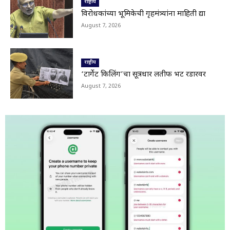
राष्ट्रीय
02:10
विरोधकांच्या भूमिकेची गृहमंत्र्यांना माहिती द्या
भूम तालुक्यातील आंबी जयवंतनगर मार्ग बंद;देवगावरोड
August 7, 2026
वरील पूल गेला वाहून,अनेक गावांचा संपर्क तुटला
00:17
Nanded|हिमायतनगरमध्ये प्रशासनाचा बुलडोझर; उमर
चौक अतिक्रमणमुक्त
राष्ट्रीय
01:29
‘टार्गेट किलिंग’चा सूत्रधार लतीफ भट रडारवर
Viral Video: सहस्त्रकुंड धबधब्याचा मन मोहून टाकणारा
August 7, 2026
ड्रोन व्ह्यू
01:28