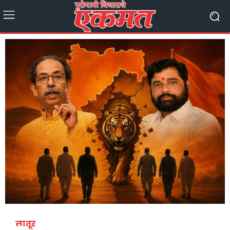
लातूर