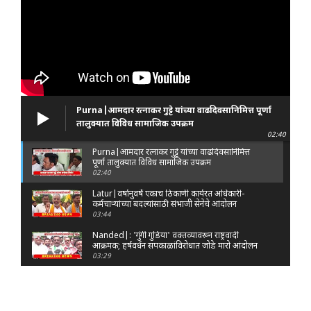
Purna|आमदार रत्नाकर गुट्टे यांच्या वाढदिवसानिमित्त पूर्णा
तालुक्यात विविध सामाजिक उपक्रम
02:40
Purna|आमदार रत्नाकर गुट्टे यांच्या वाढदिवसानिमित्त
पूर्णा तालुक्यात विविध सामाजिक उपक्रम
02:40
Latur|वर्षानुवर्षे एकाच ठिकाणी कार्यरत अधिकारी-
कर्मचाऱ्यांच्या बदल्यांसाठी संभाजी सेनेचे आंदोलन
03:44
Nanded|: 'गुंगी गुडिया' वक्तव्यावरून राष्ट्रवादी
आक्रमक; हर्षवर्धन सपकाळांविरोधात जोडे मारो आंदोलन
03:29
Latur|जळकोट तालुक्यात जलस्रोत तुडुंब; पाण्याचा प्रश्न
मिटला, शिवार हिरवाईने नटले
01:14