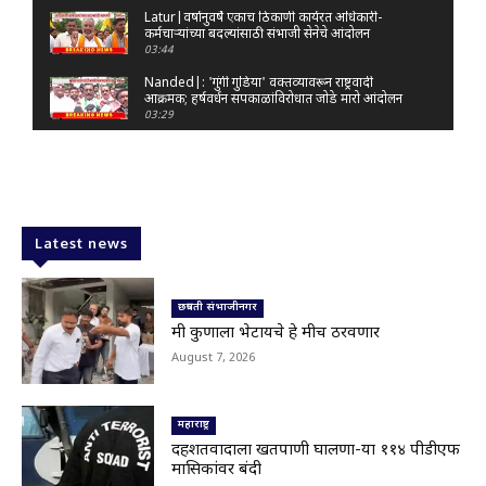
Latur|वर्षानुवर्षे एकाच ठिकाणी कार्यरत अधिकारी-
कर्मचाऱ्यांच्या बदल्यांसाठी संभाजी सेनेचे आंदोलन
03:44
Nanded|: 'गुंगी गुडिया' वक्तव्यावरून राष्ट्रवादी
आक्रमक; हर्षवर्धन सपकाळांविरोधात जोडे मारो आंदोलन
03:29
Latur|जळकोट तालुक्यात जलस्रोत तुडुंब; पाण्याचा प्रश्न
मिटला, शिवार हिरवाईने नटले
01:14
Solapur| मोहोळमध्ये संजय राऊत यांच्या प्रतिमेला
दुग्धाभिषेक
Latest news
01:19
Latur|नांदेड–बिदर महामार्गावरील सिमेंट रस्त्याला मोठ्या
भेगा; अपघाताचा धोका
छत्रपती संभाजीनगर
00:59
मी कुणाला भेटायचे हे मीच ठरवणार
Latur|शिवराज पाटील चाकूरकर यांच्या भव्य स्मारकाची
August 7, 2026
तयारी; चार दिवसांत मोठा निर्णय!
03:22
Nanded|धर्मेंद्र प्रधानांच्या राजीनाम्यावर राकेश टिकैतांचे
मोठे वक्तव्य..
महाराष्ट्र
01:30
दहशतवादाला खतपाणी घालणा-या ११४ पीडीएफ
मासिकांवर बंदी
Latur|खरीप हंगामावर एल निनोचं सावट; शेतकऱ्यांची