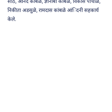
साठे, आनंद कांबळे, ज्ञानोबा कांबळे, विकास पांचाळ,
निकीता अडसुळे, रामदास कांबळे आंिदनी सहकार्य
केले.