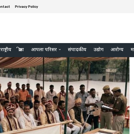
ontact
Privacy Policy
ाष्ट्रीय
क्रीडा
आपला परिसर
संपादकीय
उद्योग
आरोग्य
म