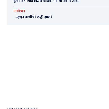
कृषी विभागात किरण जाधव नावाचा नवीन आका
मनोरंजन
…म्हणून वाणीची एन्ट्री झाली