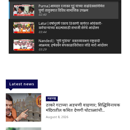
Purna|आमदार रत्नाकर गुट्टे यांच्या वाढदिवसानिमित्त
पूर्णा तालुक्यात विविध सामाजिक उपक्रम
02:40
Latur|वर्षानुवर्षे एकाच ठिकाणी कार्यरत अधिकारी-
कर्मचाऱ्यांच्या बदल्यांसाठी संभाजी सेनेचे आंदोलन
03:44
Nanded|: 'गुंगी गुडिया' वक्तव्यावरून राष्ट्रवादी
आक्रमक; हर्षवर्धन सपकाळांविरोधात जोडे मारो आंदोलन
03:29
Latur|जळकोट तालुक्यात जलस्रोत तुडुंब; पाण्याचा प्रश्न
मिटला, शिवार हिरवाईने नटले
01:14
Solapur| मोहोळमध्ये संजय राऊत यांच्या प्रतिमेला
दुग्धाभिषेक
Latest news
01:19
Latur|नांदेड–बिदर महामार्गावरील सिमेंट रस्त्याला मोठ्या
भेगा; अपघाताचा धोका
महाराष्ट्र
00:59
ठाकरे गटाच्या अडचणी वाढणार; सिद्धिविनायक
मंदिरातील कथित देणगी घोटाळ्यांची...
Latur|शिवराज पाटील चाकूरकर यांच्या भव्य स्मारकाची
तयारी; चार दिवसांत मोठा निर्णय!
August 8, 2026
03:22
Nanded|धर्मेंद्र प्रधानांच्या राजीनाम्यावर राकेश टिकैतांचे