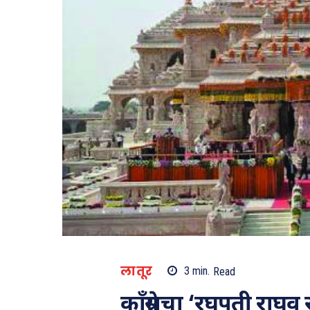
लातूर
3
min.
Read
काँग्रेसचा ‘रघुपती राघव 