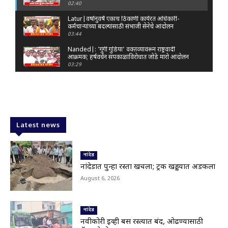
02:40
Latur|वर्षानुवर्षे एकाच ठिकाणी कार्यरत अधिकारी-
कर्मचाऱ्यांच्या बदल्यांसाठी संभाजी सेनेचे आंदोलन
03:44
Nanded|: 'गुंगी गुडिया' वक्तव्यावरून राष्ट्रवादी
आक्रमक; हर्षवर्धन सपकाळांविरोधात जोडे मारो आंदोलन
03:29
Latur|जळकोट तालुक्यात जलस्रोत तुडुंब; पाण्याचा प्रश्न
मिटला, शिवार हिरवाईने नटले
01:14
Solapur| मोहोळमध्ये संजय राऊत यांच्या प्रतिमेला
दुग्धाभिषेक
Latest news
01:19
Latur|नांदेड–बिदर महामार्गावरील सिमेंट रस्त्याला मोठ्या
भेगा; अपघाताचा धोका
नांदेड
00:59
नांदेडात पुन्हा रस्ता खचला; ट्रक खड्डयात अडकला
Latur|शिवराज पाटील चाकूरकर यांच्या भव्य स्मारकाची
August 6, 2026
तयारी; चार दिवसांत मोठा निर्णय!
03:22
Nanded|धर्मेंद्र प्रधानांच्या राजीनाम्यावर राकेश टिकैतांचे
मोठे वक्तव्य..
नांदेड
01:30
नवीकोरी ईव्ही बस रस्त्यात बंद, ओढण्यासाठी